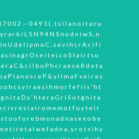
 s u d n i , 0 9 9 1 s i h , e g e l l o C s t r e b o R s t i , l o o h c S . 0 4 9 1 n I e h y t i s r e v i n U e h t g n i d a e l s a l l e w s A . 0 0 0 2 l i t n u n o i t i s o p s i h t d e n i a t e r e h ; t n e m e g a n a m y t i s r e v i n u o t n i e v o m ; g n i d u l c n i n o i g e r s t i d n a d l e i f f e h S f o y t i C e h t e t o m o r p d n a p o l e v e d o t s e v i t a i t i n i y n a m n i d e v l o v n i o s l a s a w n o m m o C d l e i f f e h S ; r e b m u H d n a e r i h s k r o Y r o f y c n e g A t n e m p o l e v e D l a n o i g e R e h t , d r a w r o F e r i h s k r o Y f o e c i f f o l a n o i g e r a d e h s i l b a t s e o s l a h t e r a G r i S . p u o r G n o s i a i L y t i C d l e i f f e h S d n a p u o r G y r o s i v d A e s o p r u P n o s i a i l ’ s l o o h c s a d n a y m o n o c e l a c o l e h t o t n o i t u b i r t n o c s ’ y t i s r e v i n U e h t p o l e v e d o t y t i s r e v i n U d l e i f f e h S o t n o i s i c e d s i h g n i k r a m d l e i f f e h S f o y t i s r e v i n U e h t f o r o l l e c n a h C - e c i V d e t n i o p p a s a w h t e r a G r i S 1 9 9 1 n I . e m e h c S h c a e r t u O y l r a E e h t — n o i t a c u d e r e h g i h o t n o t n e w y l e r a r s l i p u p e s o h w s l o o h c s h t i w k r o w o t n o i t c e s e h t s a s e v i t a i t i n i h c u s h g u o r h t e l i f o r p l a n o i t a n r e t n i d n a l a n o i t a n s ’ d l e i f f e h S d e s a e r c n i o s l a h t e r a G r i S d n a a n i h C , a i l a r t s u A , S U , K U e h t n i s e i t i s r e v i n u r o j a m 7 1 f o e c n a i l l a n a , k r o w t e N s e i t i s r e v i n U e d i w d l r o W . e p o r u E e h n e h w d e u n i t n o c s g n i n e v e l a i c o s l u f s s e c c u s e s e h T . ’ t f o r C e h T ‘ e m o h r i e h t t a n y l o r a C e f i w s i h y b d e t s o h - o c s g n i n e v e z i u q d n a s r e n n i d ’ n w o G d n a n w o T ‘ s i h n i s n i g i r o r i e h t d a h s e v i t a i t i n i s ’ h t e r a G r i S f o y n a M . e g e l l o C n o s f l o W f o y c n e d i s e r P e h t p u e k a t o t 1 0 0 2 n i d r o f x O o t d e v o m r a l u c e l o m d n a s e c i v e d r o t c u d n o c i m e s f o s c i s y h p e h t f o s d l e i f e h t n i k r o w s i h r o f d e n w o n e r s a w h t e r a G r i S c i n a g r o f o s r e y a l r o , s r e y a l o n o m f o t e s a ( s m l i f t t e g d o l B - r i u m g n a L n i t s e r e t n i r a l u c i t r a p a h t i w , s c i n o r t c e l e y l e v i t c a s a w e h s 0 8 9 1 d n a s 0 7 9 1 e t a l e h t n I . ) e t a r t s b u s d i l o s a n o d e t i s o p e d , k c i h t e l u c e l o m e n o l a i r e t a m d e h s i l b u p e h r e e r a c s i h g n i r u d d n a s r o t c u d n o c i m e s n o s m l i f g n i t a l u s n i n o s e c n e r e f n o c l a r e v e s n i d e v l o v n i e h t n i k r o w d r a d n a t s a e m a c e b h c i h w ’ s m