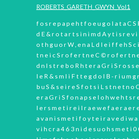
ROBERTS_GARETH_GWYN_Vol1
f o s r e p a p e h t f o e u g o l a t a C S R F s t r e b o R n y w G h t e r a G r i S r o s s e f o r P ) 7 0 0 2 — 0 4 9 1 ( . t s i l a n o i t a c u d E & r o t a r t s i n i m d A y t i s r e v i n U , t s i c i s y h P h c r a e s e R 1 e m u l o V 2 1 0 2 y r a r b i L S N 9 4 N S n o d n i w S , n o t h g u o r W , e n a L d l e i f f e h S c i f i t n e i c S , s e v i h c r A d e t i s o p e D y t i s r e v i n U d e l i p m o C , s e v i h c r A c i f i t n e i c S r o f e r t n e C © r o f e r t n e C , h s i a N y l i m E : y b f o : n i n e p k c a H s n o i t a s i n a g r O s e i t e i c o S l a i r t s u d n I s t r e b o R h t e r a G r i S r o s s e f o r P s e r u t c e L r e e r a C r o t c e S c i l b u P r e e r a C & c i l b u P h c r a e s e R d e t a l e R & s m l i F t t e g d o l B - r i u m g n a L s r u o n o H & s p i h s w o l l e F , s e z i r P s r e p a P l a n o s r e P & y l i m a F s e i r e s b u S & s e i r e S f o t s i L s t n e t n o C n o i t c u d o r t n I r e e r a C c i m e d a c A s y a d l o o h c s y l r a e s i h m o r f e f i l s ’ h t e r a G r i S f o n a p s e l o h w e h t s r e v o c n o i t c e l l o c e h t , 7 0 0 2 o t 2 4 9 1 m o r f g n i t a D s ’ h t e r a G r i S o t g n i t a l e r s m e t i r e i l r a e w e f a e r a e r e h T . h t a e d s i h r e t f a r u o n o h s i h n i d l e h s e c i v r e s l a i r o m e m o t f o y t e i r a v a n i s m e t i f o y t e i r a v e d i w a f o s e s i r p m o c n o i t c e l l o c e h T . s m e t i e z i s t u o f o r e b m u n a d n a s e x o b e v i h c r a 4 6 3 n i d e s u o h s m e t i 0 0 7 2 a c r i c f o s t s i s n o c n o i t c e l l o c e h T . s m e t i r e t a l w e f a d n a , y r o t s i h y l i m a f s k o o b e s i c r e x e l o o h c s ; e d u l c n i s m e t I . r e e r a c l a n o i s s e f o r p d n a e f i l l a n o s r e p s ’ h t e r a G r i S o t g n i t a l e r s t a m r o f r e t u p m o c , s h p a r g o t o h p , s n o i t a c i l b u p , s r e p a p g n i t e e m d n a e e t t i m m o c , s e i r a i d , e c n e d n o p s e r r o c , s t r o p e r d n a f o s m e t I . s e t a c i f i t r e c d n a s e z i r p , s e r u t c e l , s e t t e s s a c o e d i v S H V , s e d i l s m m 5 3 , s e p a t e t t e s s a c o i d u a , s c s i d n e e b y l l a r e n e g t o n e v a h e r e h w e s l e d l e h s n o i t a c i l b u p f o s e i p o c d n a s e t a c i l p u d , e r u t a n a r e m e h p e n a : s n o i t c e s d a o r b t h g i e o t n i d e d i v i d s i e u g o l a t a c e h T . d e n i a t e r n e e w t e b p a l r e v o e m o s s i e r e h T . ) 8 O R G ( s n o i t a s i n a g r O & s e i t e i c o S d n a ; ) 7 O R G ( s e r u t c e L c i l b u P ; ) 6 O R G ( & s m l i F t t e g d o l B - r i u m g n a L ; ) 2 O R G ( s r u o n o H & s p i h s w o l l e F , s e z i r P ; ) 1 0 R G ( s r e p a P l a n o s r e P & y l i m a F r e e r a C r o t c e S c i l b u P ; ) 5 O R G ( r e e r a C l a 